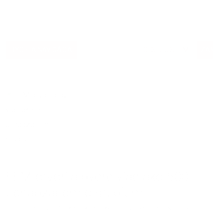
RÝCHLA NAVIGÁCIA
ŠTUDUJ S FEM
CESTUJ S FEM
ZAME
04.02.2014 | Ľubica Šemeláková
FEM otvorila dvere viac ako 500
uchádzačom o štúdium
Dňa 17. januára 2014, Fakulta ekonomiky a manažmentu, SPU v Nitre otvorila