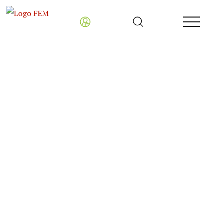
Fakulta ekonomiky a
manažmentu SPU v
Nitre