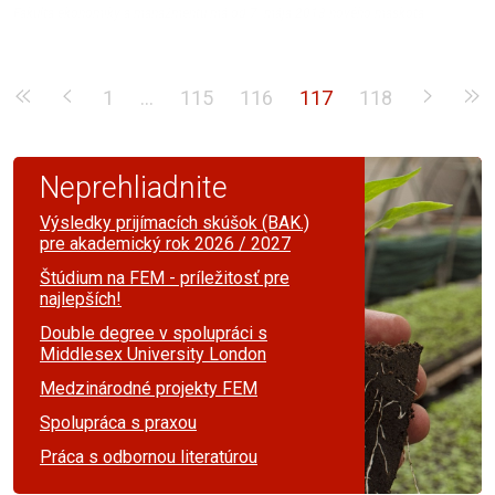
Fakulta ekonomiky a manažmentu má od 7. mája 2013 nového maskota.
1
...
115
116
117
118
Neprehliadnite
Výsledky prijímacích skúšok (BAK.)
pre akademický rok 2026 / 2027
Štúdium na FEM - príležitosť pre
najlepších!
Double degree v spolupráci s
Middlesex University London
Medzinárodné projekty FEM
Spolupráca s praxou
Práca s odbornou literatúrou