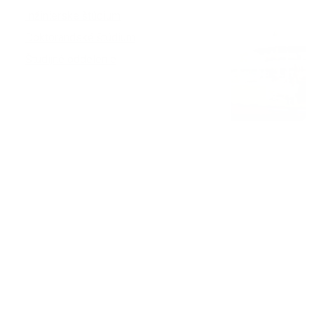
Inžinierske štúdium
Doktorandské štúdium
Študijné oddelenie
Som výskumník
Vedecké podujatia
Riešené projekty
Laboratórium spotrebiteľských štúdií
RCAB - výskumné centrum