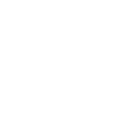
12.11.2013 | Ľubica Šemeláková
Prezentácia FEM na veľtrhu
Gaudeamus 2013
Fakulta ekonomiky a manažmentu Slovenskej poľnohospodárskej univerzity
v Nitre sa v dňoch 15. – 17. októbra 2013 prezentovala na prvom ročníku
Európskeho veľtrhu pomaturitného a celoživotného vzdelávania Gaudeamus
Slovakia 2013, ktorý sa konal v pavilóne F na výstavisku Agrokomplex v Nitre.
18.10.2013 | Ľubica Šemeláková