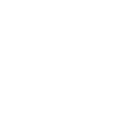
Do sveta za vedomosťami aj
zábavou
V dňoch od 15.9. do 28.09. 2013 sa 10 študenti FEM SPU v Nitre zúčastnili
Erasmus intenzívneho programu s názvom „Project – based Approach in the
Development of Agriculture“.
09.10.2013 | Ľubica Šemeláková
Novým fakultným maskotom sa
stal lev FEMKY