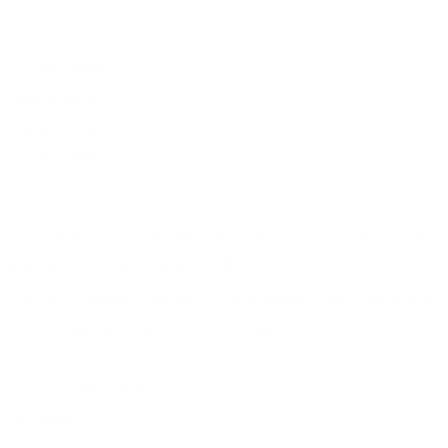
dvere uchádzačom o štúdium na vysokej škole.
15.11.2013 | Ľubica Šemeláková
Slávnostná imatrikulácia študentov
prvého ročníka FEM
Slávnostná imatrikulácia študentov 1. ročníka bakalárskeho štúdia v dennej forme
štúdia na Fakulte ekonomiky a manažmentu sa uskutočnila 14. novembra 2014.