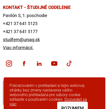
KONTAKT - ŠTUDIJNÉ ODDELENIE
Pavilón S, 1. poschodie
+421 37 641 5125
+421 37 641 5177
studfem@uniag.sk
Viac informácií.
English version
Pokračovaním v prehliadaní si tejto webovej
stránky bez zmeny nastavenia vášho
Preskočiť navigáciu
webového prehliadača pre súbory cookie
súhlasíte s používaním cookies.
Dozvedieť sa
Čiernobiela verzia
viac
ROZUMIEM