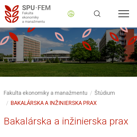
Fakulta ekonomiky a manažmentu
Štúdium
BAKALÁRSKA A INŽINIERSKA PRAX
Bakalárska a inžinierska prax