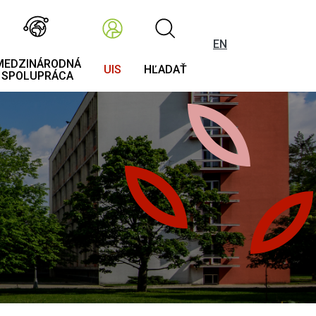
EN
MEDZINÁRODNÁ
UIS
HĽADAŤ
SPOLUPRÁCA