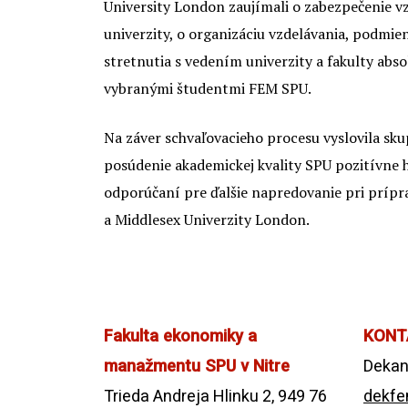
University London zaujímali o zabezpečenie v
univerzity, o organizáciu vzdelávania, podmi
stretnutia s vedením univerzity a fakulty abso
vybranými študentmi FEM SPU.
Na záver schvaľovacieho procesu vyslovila sk
posúdenie akademickej kvality SPU pozitívne 
odporúčaní pre ďalšie napredovanie pri príp
a Middlesex Univerzity London.
Fakulta ekonomiky a
KONT
manažmentu SPU v Nitre
Dekan
Trieda Andreja Hlinku 2, 949 76
dekfe