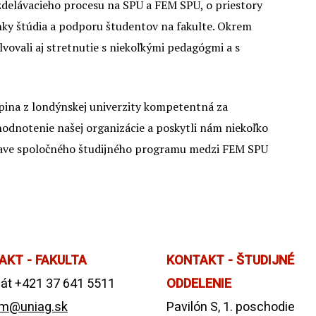
zdelávacieho procesu na SPU a FEM SPU, o priestory
enky štúdia a podporu študentov na fakulte. Okrem
lvovali aj stretnutie s niekoľkými pedagógmi a s
upina z londýnskej univerzity kompetentná za
hodnotenie našej organizácie a poskytli nám niekoľko
rave spoločného študijného programu medzi FEM SPU
AKT - FAKULTA
KONTAKT - ŠTUDIJNÉ
át +421 37 641 5511
ODDELENIE
m@uniag.sk
Pavilón S, 1. poschodie