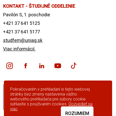
KONTAKT - ŠTUDIJNÉ ODDELENIE
Pavilón S, 1. poschodie
+421 37 641 5125
+421 37 641 5177
studfem@uniag.sk
Viac informácií.
English version
Pokračovaním v prehliadaní si tejto webovej
stránky bez zmeny nastavenia vášho
Preskočiť navigáciu
webového prehliadača pre súbory cookie
súhlasíte s používaním cookies.
Dozvedieť sa
Čiernobiela verzia
viac
ROZUMIEM