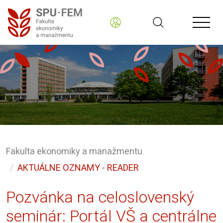
Fakulta ekonomiky a manažmentu
AKTUÁLNE OZNAMY - READER
Pozvánka na celoslovenský
seminár: Portál VŠ a centrálne