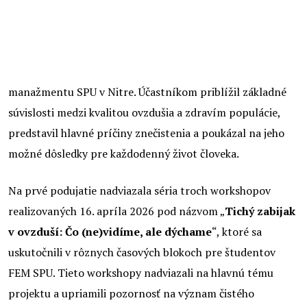
Prvý workshop s názvom „
Znečistené ovzdušie –
nebezpečenstvo, ktoré ničí naše zdravie
“ sa uskutočnil
8. apríla 2026 v priestoroch Fakulty ekonomiky a
manažmentu SPU v Nitre. Účastníkom priblížil základné
súvislosti medzi kvalitou ovzdušia a zdravím populácie,
predstavil hlavné príčiny znečistenia a poukázal na jeho
možné dôsledky pre každodenný život človeka.
Na prvé podujatie nadviazala séria troch workshopov
realizovaných 16. apríla 2026 pod názvom „
Tichý zabijak
v ovzduší: Čo (ne)vidíme, ale dýchame
“, ktoré sa
uskutočnili v rôznych časových blokoch pre študentov
FEM SPU. Tieto workshopy nadviazali na hlavnú tému
projektu a upriamili pozornosť na význam čistého