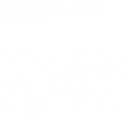
Kvalita ovzdušia v centre
pozornosti
30.04.2026 | Tomáš Poláčik
V rámci projektu Erasmus+ VISIONAIR realizoval
riešiteľský tím na Fakulte ekonomiky a manažmentu SPU v
Nitre v apríli 2026 sériu štyroch workshopov venovaných
problematike znečistenia ovzdušia a jeho vplyvu na zdravie
človeka. Podujatia určené študentom boli súčasťou aktivít
projektu zameraných na rozvoj environmentálneho
povedomia a podporu záujmu mladých ľudí o aktuálne
environmentálne výzvy.