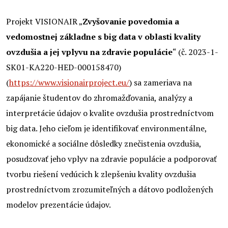
Projekt VISIONAIR „
Zvyšovanie povedomia a
vedomostnej základne s big data v oblasti kvality
ovzdušia a jej vplyvu na zdravie populácie
“ (č. 2023-1-
SK01-KA220-HED-000158470)
(
https://www.visionairproject.eu/
) sa zameriava na
zapájanie študentov do zhromažďovania, analýzy a
interpretácie údajov o kvalite ovzdušia prostredníctvom
big data. Jeho cieľom je identifikovať environmentálne,
ekonomické a sociálne dôsledky znečistenia ovzdušia,
posudzovať jeho vplyv na zdravie populácie a podporovať
tvorbu riešení vedúcich k zlepšeniu kvality ovzdušia
prostredníctvom zrozumiteľných a dátovo podložených
modelov prezentácie údajov.