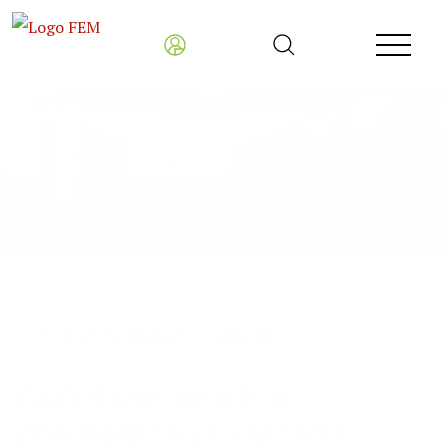
Fakulta ekonomiky a manažmentu
ZO ŽIVOTA FAKULTY - READER
Workshopy projektu
VISIONAIR na FEM SPU: