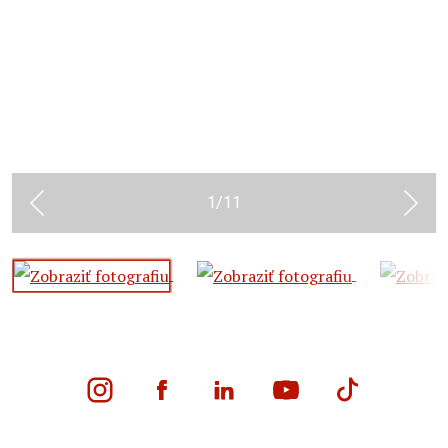
1
/
11
Previous
Next