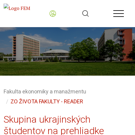
Fakulta ekonomiky a manažmentu
ZO ŽIVOTA FAKULTY - READER
Skupina ukrajinských
študentov na prehliadke