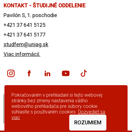
KONTAKT - ŠTUDIJNÉ ODDELENIE
Pavilón S, 1. poschodie
+421 37 641 5125
+421 37 641 5177
studfem@uniag.sk
Viac informácií.
Pokračovaním v prehliadaní si tejto webovej
English version
stránky bez zmeny nastavenia vášho
webového prehliadača pre súbory cookie
Preskočiť navigáciu
súhlasíte s používaním cookies.
Dozvedieť sa
viac
Čiernobiela verzia
ROZUMIEM